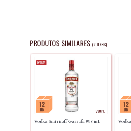
PRODUTOS SIMILARES
(2 ITENS)
OFERTA
12
12
UN
UN
998mL
Vodka Smirnoff Garrafa 998 mL
Vodka