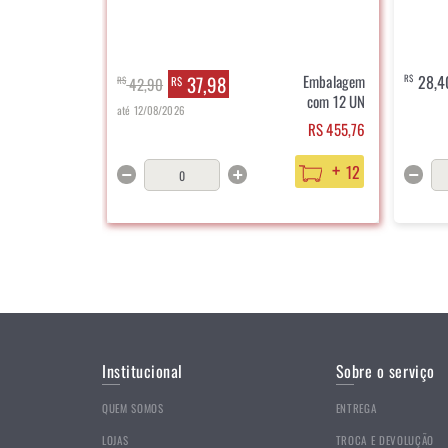
37,98
Embalagem
28,4
R$
R$
42,90
R$
com 12 UN
até 12/08/2026
RS 455,76
+
12
Institucional
Sobre o serviço
QUEM SOMOS
ENTREGA
LOJAS
TROCA E DEVOLUÇÃO