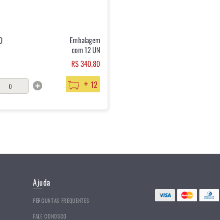
0
Embalagem
com 12 UN
RS 340,80
+
12
Ajuda
PERGUNTAS FREQUENTES
FALE CONOSCO