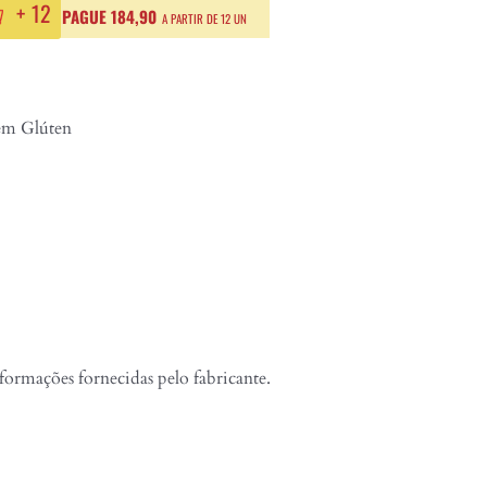
+
12
PAGUE 184,90
A PARTIR DE 12 UN
m Glúten
formações fornecidas pelo fabricante.