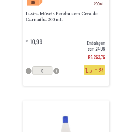
UN
200mL
Lustra Móveis Peroba com Cera de
Carnaúba 200 mL
10,99
R$
Embalagem
com 24 UN
RS 263,76
+
24