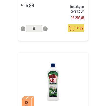
16,99
R$
Embalagem
com 12 UN
RS 203,88
+
12
12
UN