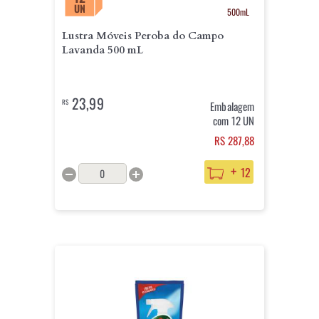
UN
500mL
Lustra Móveis Peroba do Campo
Lavanda 500 mL
23,99
R$
Embalagem
com 12 UN
RS 287,88
+
12