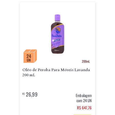
24
UN
200mL
Oléo de Peroba Para Móveis Lavanda
200 mL
26,99
R$
Embalagem
com 24 UN
RS 647,76