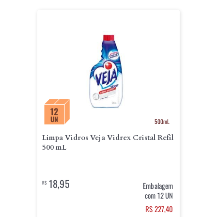
12
UN
500mL
Limpa Vidros Veja Vidrex Cristal Refil
500 mL
18,95
R$
Embalagem
com 12 UN
RS 227,40