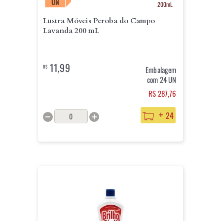
UN
200mL
Lustra Móveis Peroba do Campo
Lavanda 200 mL
11,99
R$
Embalagem
com 24 UN
RS 287,76
+
24