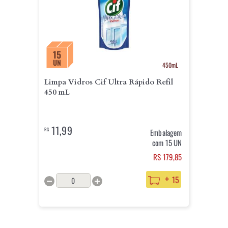
15
UN
450mL
Limpa Vidros Cif Ultra Rápido Refil
450 mL
11,99
R$
Embalagem
com 15 UN
RS 179,85
+
15