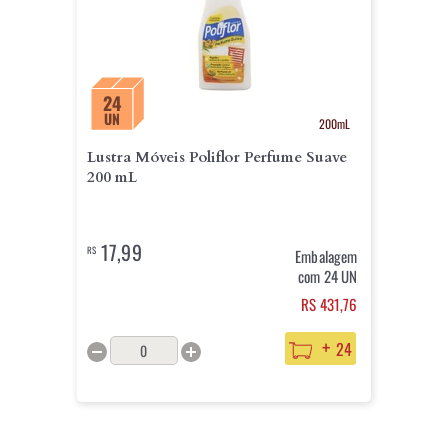
24
UN
200mL
Lustra Móveis Poliflor Perfume Suave
200 mL
17,99
R$
Embalagem
com 24 UN
RS 431,76
+
24