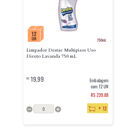
12
UN
750mL
Limpador Destac Multipisos Uso
Direto Lavanda 750 mL
19,99
R$
Embalagem
com 12 UN
RS 239,88
+
12