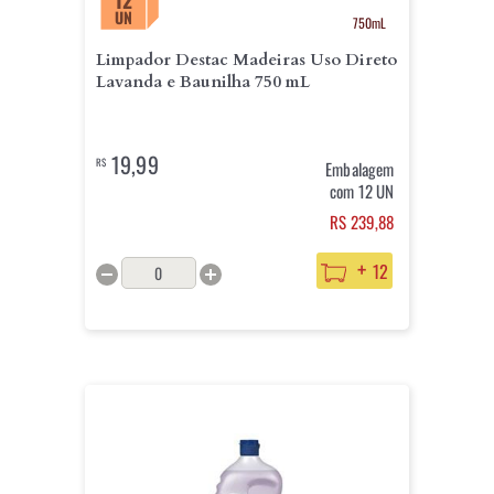
12
UN
750mL
Limpador Destac Madeiras Uso Direto
Lavanda e Baunilha 750 mL
19,99
R$
Embalagem
com 12 UN
RS 239,88
+
12