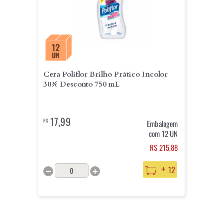
12
UN
Cera Poliflor Brilho Prático Incolor
30% Desconto 750 mL
17,99
R$
Embalagem
com 12 UN
RS 215,88
+
12