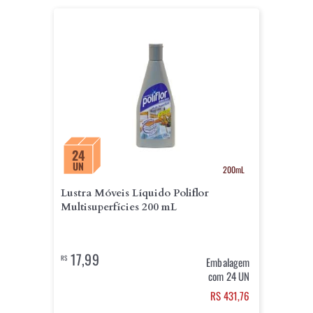
24
UN
200mL
Lustra Móveis Líquido Poliflor
Multisuperfícies 200 mL
17,99
R$
Embalagem
com 24 UN
RS 431,76