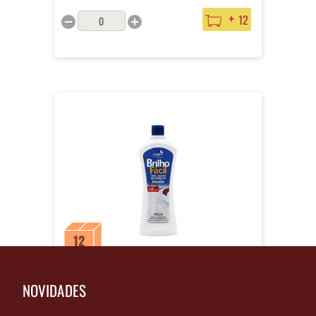
+
12
12
UN
750mL
Cera Brilho Fácil Incolor 750 mL
NOVIDADES