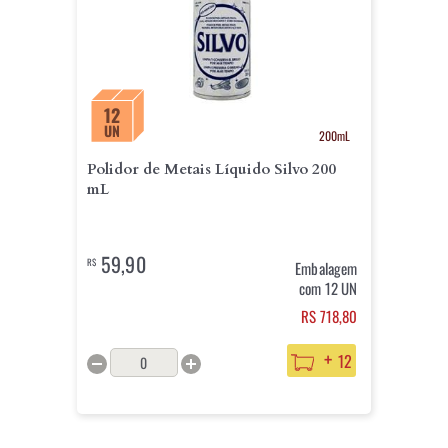
12
UN
200mL
Polidor de Metais Líquido Silvo 200
mL
59,90
R$
Embalagem
com 12 UN
RS 718,80
+
12