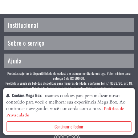
Institucional
Sobre o serviço
Ajuda
Produtos sujeitos à disponibilidade de cadastro e estoque no dia da entrega. Valor mínimo para
entrega é de R$ 500,00.
Proibida a venda de bebidas alcoólicas para menores de idade, conforme Lei n.° 8069/90, art. 81,
inciso II (Estatuto da Criança e do Adolescente). Beba com Moderação.
Cookies Mega Box:
usamos cookies para personalizar nosso
conteúdo para você e melhorar sua experiência Mega Box. Ao
SUPERDELLI ATACADO E SUPERMERCADO S/A - CNPJ: 35.881.333/0001-51 -
continuar navegando, você concorda com a nossa
Política de
Endereço: AV. BRASIL, 9561 RIO DE JANEIRO - RJ - CEP: 21012351 TELEFONE
Privacidade
(21) 2209-1299
Continuar e fechar