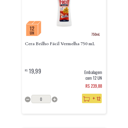
12
UN
750mL
Cera Brilho Fácil Vermelha 750 mL
19,99
R$
Embalagem
com 12 UN
RS 239,88
+
12