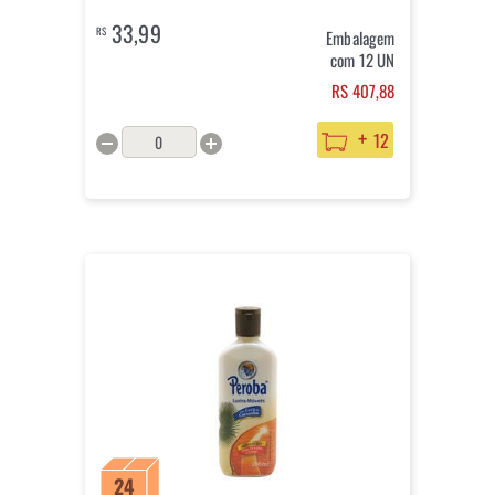
33,99
R$
Embalagem
com 12 UN
RS 407,88
+
12
24