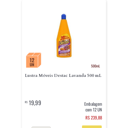
12
UN
500mL
Lustra Móveis Destac Lavanda 500 mL
19,99
R$
Embalagem
com 12 UN
RS 239,88