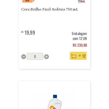
750mL
Cera Brilho Fácil Ardósia 750 mL
19,99
R$
Embalagem
com 12 UN
RS 239,88
+
12