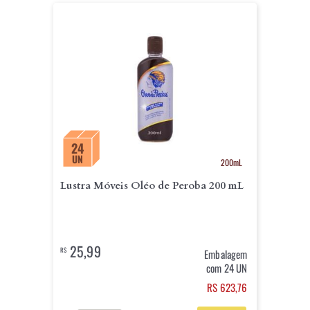
24
UN
200mL
Lustra Móveis Oléo de Peroba 200 mL
25,99
R$
Embalagem
com 24 UN
RS 623,76