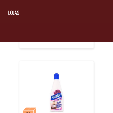
19,99
R$
LOJAS
Embalagem
com 12 UN
RS 239,88
+
12