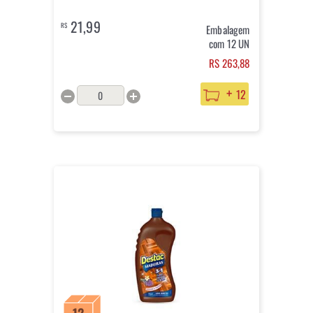
21,99
R$
Embalagem
com 12 UN
RS 263,88
+
12