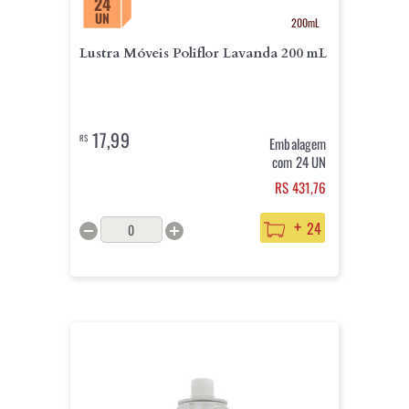
24
UN
200mL
Lustra Móveis Poliflor Lavanda 200 mL
17,99
R$
Embalagem
com 24 UN
RS 431,76
+
24