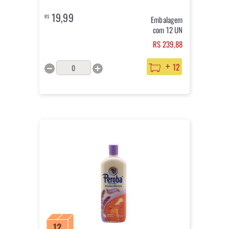
19,99
R$
Embalagem
com 12 UN
RS 239,88
+
12
12