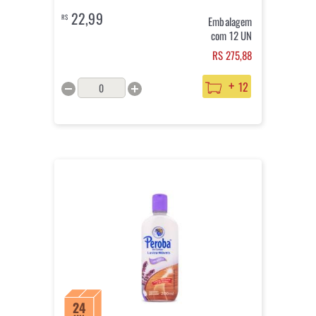
22,99
R$
Embalagem
com 12 UN
RS 275,88
+
12
24