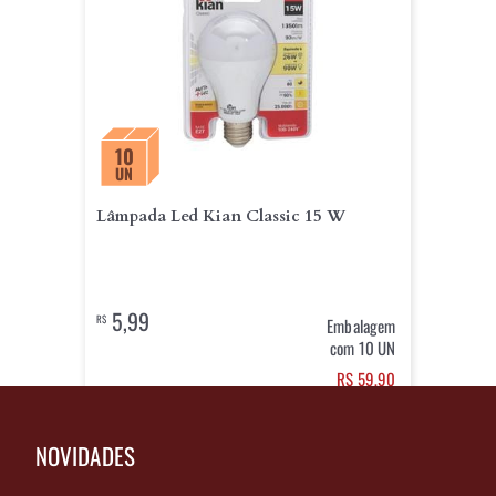
10
UN
Lâmpada Led Kian Classic 15 W
5,99
R$
Embalagem
com 10 UN
RS 59,90
+
10
NOVIDADES