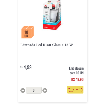
10
UN
Lâmpada Led Kian Classic 12 W
4,99
R$
Embalagem
com 10 UN
RS 49,90
+
10