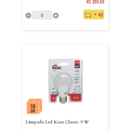
RS 399,60
+
40
10
UN
Lâmpada Led Kian Classic 9 W