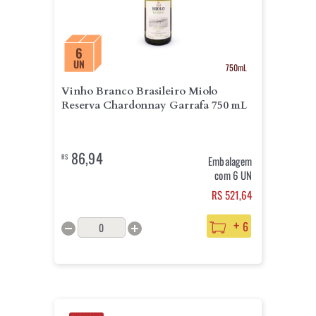
6
UN
750mL
Vinho Branco Brasileiro Miolo
Reserva Chardonnay Garrafa 750 mL
86,94
R$
Embalagem
com 6 UN
RS 521,64
+
6