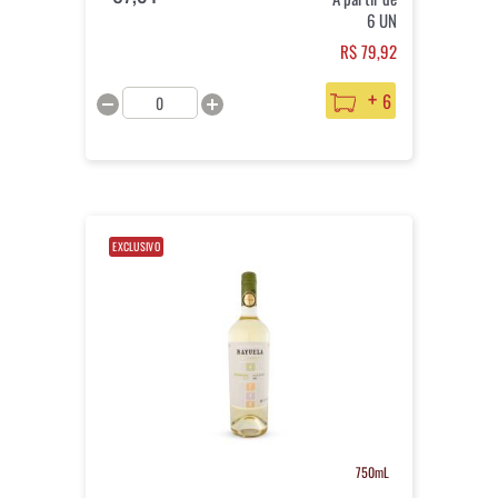
6 UN
R$ 79,92
+
6
EXCLUSIVO
750mL