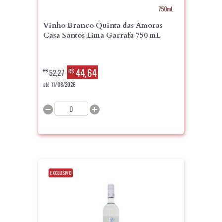
750mL
Vinho Branco Quinta das Amoras
Casa Santos Lima Garrafa 750 mL
44,64
R$
52,27
R$
até 11/08/2026
EXCLUSIVO