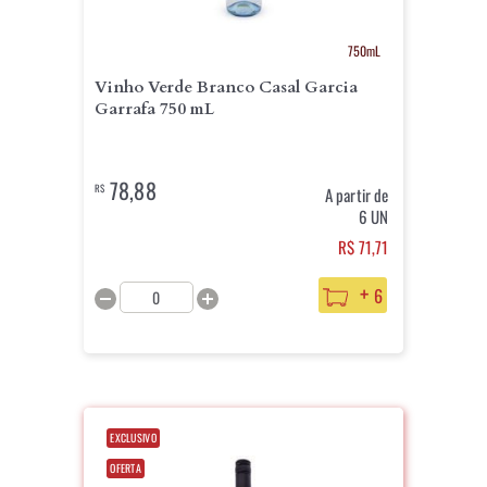
750mL
Vinho Verde Branco Casal Garcia
Garrafa 750 mL
78,88
R$
A partir de
6 UN
R$ 71,71
+
6
EXCLUSIVO
OFERTA