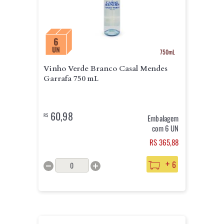
6
UN
750mL
Vinho Verde Branco Casal Mendes
Garrafa 750 mL
60,98
R$
Embalagem
com 6 UN
RS 365,88
+
6