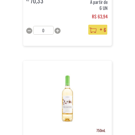
70,33
R$
A partir de
6 UN
R$ 63,94
+
6
750mL