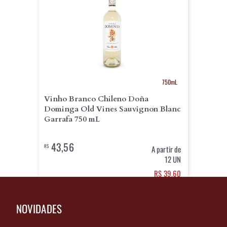
750mL
Vinho Branco Chileno Doña
Dominga Old Vines Sauvignon Blanc
Garrafa 750 mL
43,56
R$
A partir de
12 UN
R$ 39,60
+
12
NOVIDADES