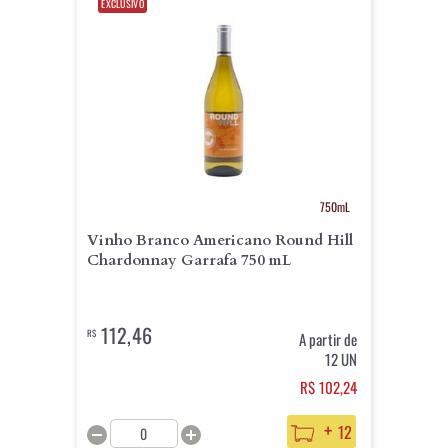
EXCLUSIVO
750mL
Vinho Branco Americano Round Hill
Chardonnay Garrafa 750 mL
112,46
R$
A partir de
12 UN
R$ 102,24
+
12