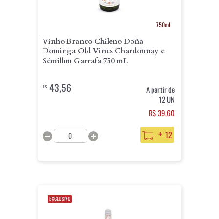
750mL
Vinho Branco Chileno Doña
Dominga Old Vines Chardonnay e
Sémillon Garrafa 750 mL
43,56
R$
A partir de
12 UN
R$ 39,60
+
12
EXCLUSIVO