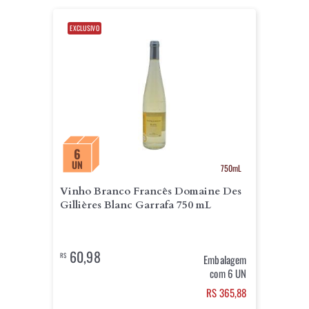
EXCLUSIVO
6
UN
750mL
Vinho Branco Francês Domaine Des
Gillières Blanc Garrafa 750 mL
60,98
R$
Embalagem
com 6 UN
RS 365,88