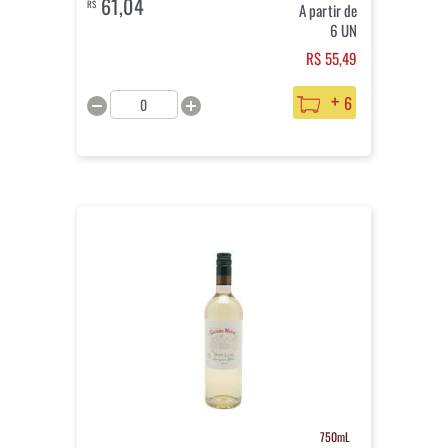
61,04
R$
A partir de
6 UN
R$ 55,49
+
6
750mL