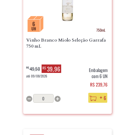
6
UN
750mL
Vinho Branco Miolo Seleção Garrafa
750 mL
39,96
R$
49,50
R$
Embalagem
com 6 UN
até 09/08/2026
RS 239,76
+
6