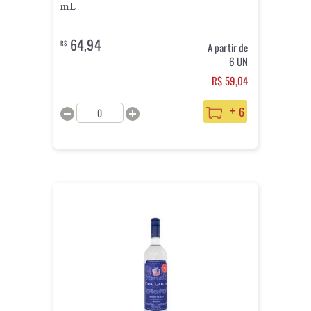
mL
64,94
R$
A partir de
6 UN
R$ 59,04
+
6