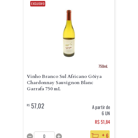
EXCLUSIVO
750mL
Vinho Branco Sul Africano Gôiya
Chardonnay Sauvignon Blanc
Garrafa 750 mL
57,02
R$
A partir de
6 UN
R$ 51,84
+
6