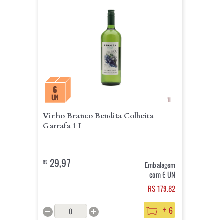
6
UN
1L
Vinho Branco Bendita Colheita
Garrafa 1 L
29,97
R$
Embalagem
com 6 UN
RS 179,82
+
6