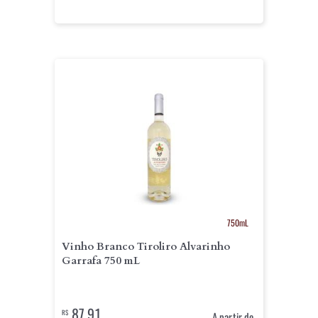
750mL
Vinho Branco Tiroliro Alvarinho
Garrafa 750 mL
87,91
R$
A partir de