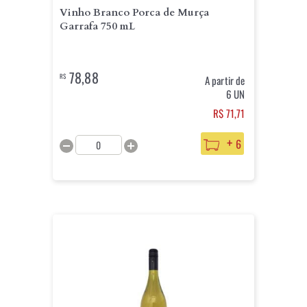
Vinho Branco Porca de Murça
Garrafa 750 mL
78,88
R$
A partir de
6 UN
R$ 71,71
+
6