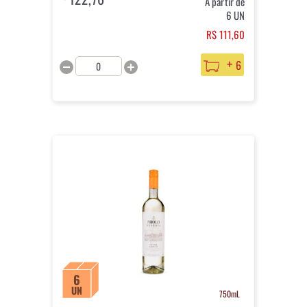
A partir de
6 UN
R$ 111,60
+
6
6
UN
750mL