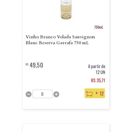
750mL
Vinho Branco Volada Sauvignon
Blanc Reserva Garrafa 750 mL
49,50
R$
A partir de
12 UN
R$ 35,71
+
12