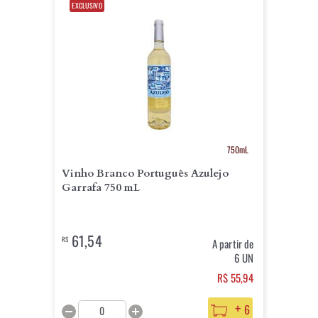
EXCLUSIVO
750mL
Vinho Branco Português Azulejo
Garrafa 750 mL
61,54
R$
A partir de
6 UN
R$ 55,94
+
6