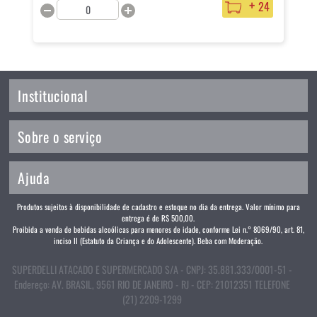
+
24
Institucional
Sobre o serviço
Ajuda
Produtos sujeitos à disponibilidade de cadastro e estoque no dia da entrega. Valor mínimo para
entrega é de R$ 500,00.
Proibida a venda de bebidas alcoólicas para menores de idade, conforme Lei n.° 8069/90, art. 81,
inciso II (Estatuto da Criança e do Adolescente). Beba com Moderação.
SUPERDELLI ATACADO E SUPERMERCADO S/A - CNPJ: 35.881.333/0001-51 -
Endereço: AV. BRASIL, 9561 RIO DE JANEIRO - RJ - CEP: 21012351 TELEFONE
(21) 2209-1299