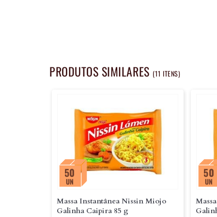
PRODUTOS SIMILARES
(11 ITENS)
50
50
UN
UN
Massa Instantânea Nissin Miojo
Massa
Galinha Caipira 85 g