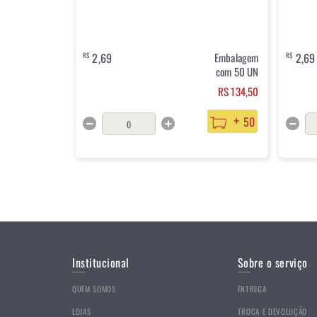
2,69
Embalagem
2,69
R$
R$
com 50 UN
RS 134,50
+
50
Institucional
Sobre o serviço
QUEM SOMOS
ENTREGA
LOJAS
TROCA E DEVOLUÇÃO