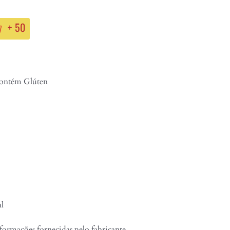
+
50
ntém Glúten
al
formações fornecidas pelo fabricante.