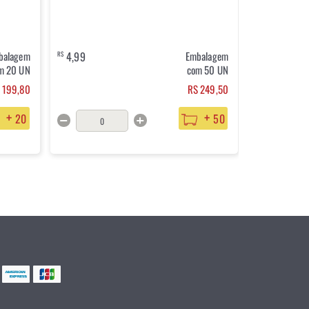
balagem
4,99
Embalagem
2,69
R$
R$
m 20 UN
com 50 UN
 199,80
RS 249,50
+
+
20
50