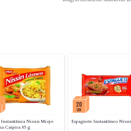
20
UN
 Instantânea Nissin Miojo
Galinha Caipira 85 g