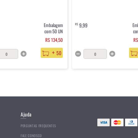
Embalagem
9,99
Em
R$
com 50 UN
co
RS 134,50
RS
+
50
Ajuda
PERGUNTAS FREQUENTES
FALE CONOSCO