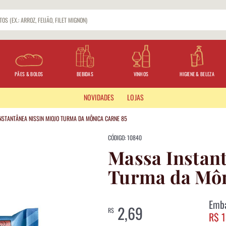
PÃES & BOLOS
BEBIDAS
VINHOS
HIGIENE & BELEZA
NOVIDADES
LOJAS
NSTANTÂNEA NISSIN MIOJO TURMA DA MÔNICA CARNE 85
CÓDIGO: 10840
Massa Instant
Turma da Môn
Emb
2,69
R$
R$ 