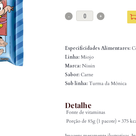
-
+
Especificidades Alimentares:
Co
Linha:
Miojo
Marca:
Nissin
Sabor:
Carne
Sub linha:
Turma da Mônica
Detalhe
Fonte de vitaminas
Porção de 85g (1 pacote) = 375 kc
Imagens meramente ilustrativas. In