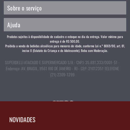
Sobre o serviço
Ajuda
Produtos sujeitos à disponibilidade de cadastro e estoque no dia da entrega. Valor mínimo para
entrega é de R$ 500,00.
Proibida a venda de bebidas alcoólicas para menores de idade, conforme Lei n.° 8069/90, art. 81,
inciso II (Estatuto da Criança e do Adolescente). Beba com Moderação.
SUPERDELLI ATACADO E SUPERMERCADO S/A - CNPJ: 35.881.333/0001-51 -
Endereço: AV. BRASIL, 9561 RIO DE JANEIRO - RJ - CEP: 21012351 TELEFONE
(21) 2209-1299
NOVIDADES
Cookies Mega Box:
usamos cookies para personalizar nosso
conteúdo para você e melhorar sua experiência Mega Box. Ao